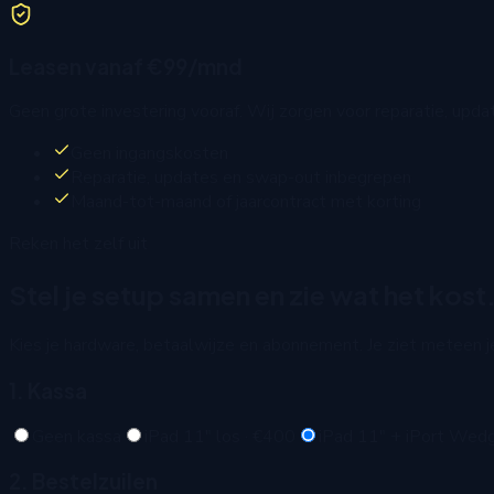
Leasen vanaf €99/mnd
Geen grote investering vooraf. Wij zorgen voor reparatie, updat
Geen ingangskosten
Reparatie, updates en swap-out inbegrepen
Maand-tot-maand of jaarcontract met korting
Reken het zelf uit
Stel je setup samen en zie wat het kost
Kies je hardware, betaalwijze en abonnement. Je ziet meteen j
1. Kassa
Geen kassa
iPad 11" los
·
€400
iPad 11" + iPort We
2. Bestelzuilen