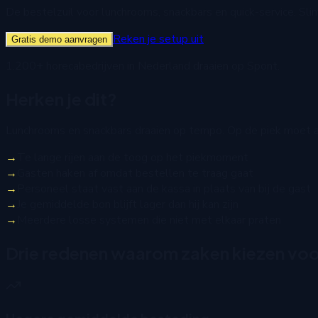
De bestelzuil voor lunchrooms, snackbars en quick-service. Slim
Reken je setup uit
Gratis demo aanvragen
1.200+ horecabedrijven in Nederland draaien op Spont.
Herken je dit?
Lunchrooms en snackbars draaien op tempo. Op de piek moet all
→
Te lange rijen aan de toog op het piekmoment
→
Gasten haken af omdat bestellen te traag gaat
→
Personeel staat vast aan de kassa in plaats van bij de gast
→
Je gemiddelde bon blijft lager dan hij kan zijn
→
Meerdere losse systemen die niet met elkaar praten
Drie redenen waarom zaken kiezen voor