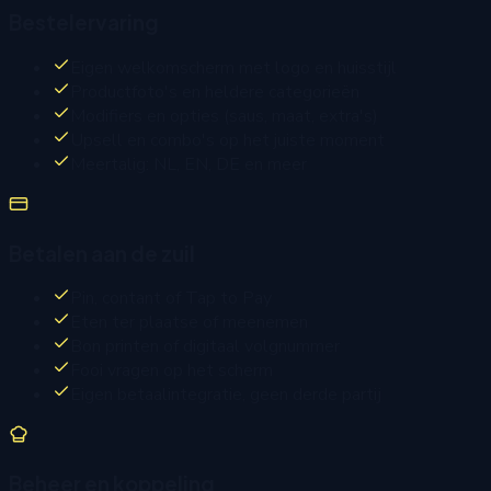
Bestelervaring
Eigen welkomscherm met logo en huisstijl
Productfoto's en heldere categorieën
Modifiers en opties (saus, maat, extra's)
Upsell en combo's op het juiste moment
Meertalig: NL, EN, DE en meer
Betalen aan de zuil
Pin, contant of Tap to Pay
Eten ter plaatse of meenemen
Bon printen of digitaal volgnummer
Fooi vragen op het scherm
Eigen betaalintegratie, geen derde partij
Beheer en koppeling