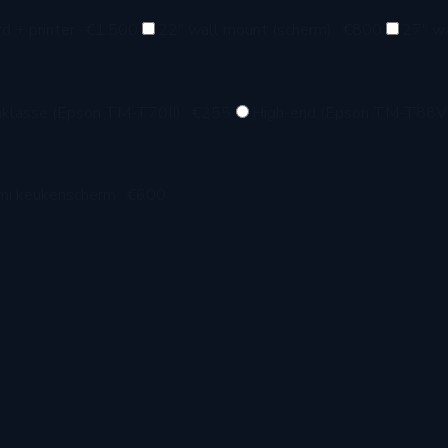
d + printer
·
€1.500
22" wall mount (scherm)
·
€800
27" wa
klasse (Epson TM-T70II)
·
€255
High-end (Epson TM-T88VI
mi keukenscherm
·
€600