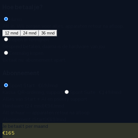
Hoe betaal je?
Huren
All-in. Wij zorgen voor alles, apparaten retour na afloop.
12
mnd
24
mnd
36
mnd
Kopen in termijnen
Gespreid betalen, daarna is de hardware van jou.
Eenmalig kopen
Betaal nu, abonnement apart.
Abonnement
Spont Start · €69/mnd
Kassa, QR-ordering, support
Spont Suite · €149/mnd
Alles van Start + AI en priority support
Hardware (
24
mnd)
€96
/mnd
All-in huur — apparaten retour na afloop
Abonnement (
Start
)
€69
/mnd
Je betaalt per maand
€165