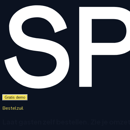
Gratis demo
Bestelzuil
Laat gasten zelf bestellen. Zie je omzet