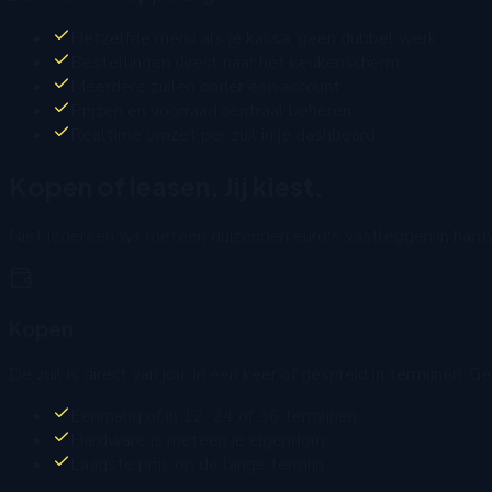
Hetzelfde menu als je kassa, geen dubbel werk
Bestellingen direct naar het keukenscherm
Meerdere zuilen onder één account
Prijzen en voorraad centraal beheren
Realtime omzet per zuil in je dashboard
Kopen of leasen. Jij kiest.
Niet iedereen wil meteen duizenden euro's vastleggen in hardw
Kopen
De zuil is direct van jou. In één keer of gespreid in termijnen. 
Eenmalig of in 12, 24 of 36 termijnen
Hardware is meteen je eigendom
Laagste prijs op de lange termijn