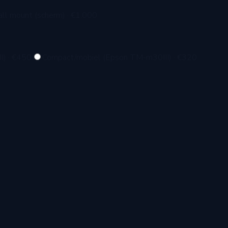
ll mount (scherm)
·
€1.000
I)
·
€450
Compact/mobiel (Epson TM-m30III)
·
€320