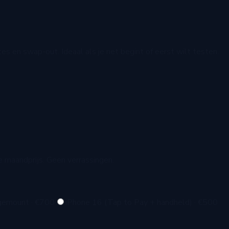
es en swap-out. Ideaal als je net begint of eerst wilt testen.
.
e maandprijs. Geen verrassingen.
dgemount
·
€700
iPhone 16 (Tap to Pay + handheld)
·
€500