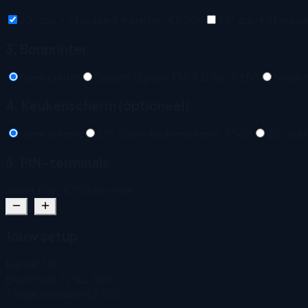
22" zuil + standaard + printer
·
€1.300
27" zuil + standaar
3. Bonprinter
Geen printer
Budget (Epson TM-T20III)
·
€150
Midden
4. Keukenscherm (optioneel)
Geen scherm
18" Sunmi keukenscherm
·
€500
22" Sun
5. PIN-terminals
Spont Pay
·
€399
per stuk
0
Jouw setup
Kassa
€700
Bestelzuil 22"
€1.300
Totaal hardware
€2.000