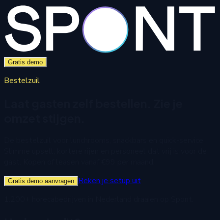
Gratis demo
Bestelzuil
Laat gasten zelf bestellen. Zie je
omzet stijgen.
De bestelzuil voor lunchrooms, snackbars en quick-service.
Slimme upsell, kortere rijen en personeel dat vrij is voor de
gast. Kopen of leasen vanaf €99 per maand.
Reken je setup uit
Gratis demo aanvragen
1.200+ horecabedrijven in Nederland draaien op Spont.