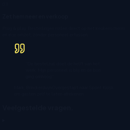
03
Zet hem neer en verkoop
Plug & play. Bestellingen rollen direct op het keukenscherm
en in je omzet, zonder personeel ertussen.
“De bestelzuil doet de helft van het
werk. Mijn personeel is blij en de bon
ging omhoog.”
Mark, Brinckerduyn
Overgestapt naar Spont Kiosk
om gasten zelf te laten afrekenen.
Veelgestelde vragen.