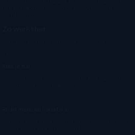
Transactiekosten PIN variabel. Bij huur gaan de apparaten
retour; bij zakelijke lease worden ze jouw eigendom.
Definitieve prijs op offerte.
Zo werkt het.
Van zuil tot eerste bestelling, vaak vandaag nog.
01
Kies je zuil
Een 22" of 27" zuil op een vloer- of toonbankstandaard.
Geen speciale kioskhardware nodig.
02
Richt menu en huisstijl in
Hetzelfde menu als je kassa, met foto's, modifiers en upsell.
Logo en kleuren erbij. Klaar in een half uur.