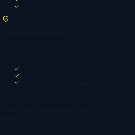
Hardware is meteen je eigendom
Laagste prijs op de lange termijn
Leasen vanaf €99/mnd
Geen grote investering vooraf. Wij zorgen voor reparatie,
updates en swap-out. Ideaal als je net begint of eerst wilt
testen.
Geen ingangskosten
Reparatie, updates en swap-out inbegrepen
Maand-tot-maand of jaarcontract met korting
Reken het zelf uit
Stel je setup samen en zie wat het
kost.
Kies je hardware, betaalwijze en abonnement. Je ziet meteen