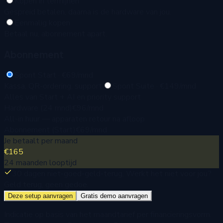
Kopen in termijnen
Gespreid betalen, daarna is de hardware van jou.
Eenmalig kopen
Betaal nu, abonnement apart.
Abonnement
Spont Start · €69/mnd
Kassa, QR-ordering, support
Spont Suite · €149/mnd
Alles van Start + AI en priority support
Hardware (
24
mnd)
€96
/mnd
All-in huur — apparaten retour na afloop
Abonnement (
Start
)
€69
/mnd
Je betaalt per maand
€165
24
maanden looptijd
30 dagen niet-goed-geld-terug.
Werkt het niet voor jou?
Geld terug, geen gedoe.
Deze setup aanvragen
Gratis demo aanvragen
Indicatie op basis van het maandtarief per financieringsvorm.