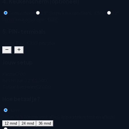
4. Keukenscherm (optioneel)
Geen scherm
18" Sunmi keukenscherm
·
€500
22"
Sunmi keukenscherm
·
€600
5. PIN-terminals
Spont Pay
·
€399
per stuk
0
Jouw setup
Kassa
€700
Bestelzuil 22"
€1.300
Totaal hardware
€2.000
Hoe betaal je?
Huren
All-in. Wij zorgen voor alles, apparaten retour na afloop.
12
mnd
24
mnd
36
mnd