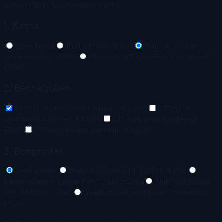
je maandprijs. Geen verrassingen.
1. Kassa
Geen kassa
iPad 11" los
·
€400
iPad 11" + iPort
Wedgemount
·
€700
iPhone 16 (Tap to Pay + handheld)
·
€500
2. Bestelzuilen
22" zuil + standaard + printer
·
€1.300
27" zuil +
standaard + printer
·
€1.500
22" wall mount (scherm)
·
€800
27" wall mount (scherm)
·
€1.000
3. Bonprinter
Geen printer
Budget (Epson TM-T20III)
·
€150
Middenklasse (Epson TM-T70II)
·
€255
High-end (Epson
TM-T88VII)
·
€450
Compact/mobiel (Epson TM-m30III)
·
€320