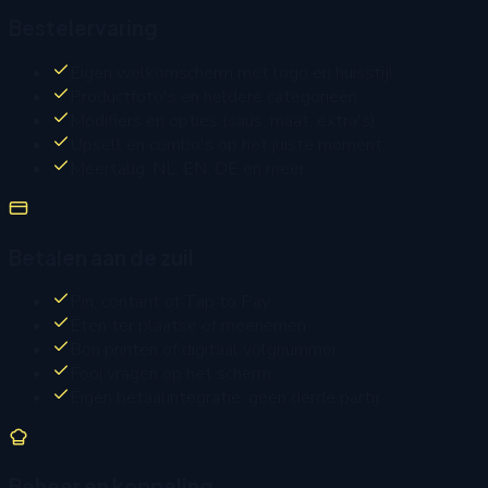
Bestelervaring
Eigen welkomscherm met logo en huisstijl
Productfoto's en heldere categorieën
Modifiers en opties (saus, maat, extra's)
Upsell en combo's op het juiste moment
Meertalig: NL, EN, DE en meer
Betalen aan de zuil
Pin, contant of Tap to Pay
Eten ter plaatse of meenemen
Bon printen of digitaal volgnummer
Fooi vragen op het scherm
Eigen betaalintegratie, geen derde partij
Beheer en koppeling